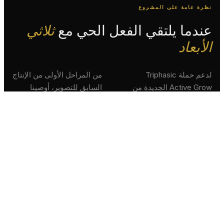
ظرة عامة على المشروع
ندما يلتقي الفعل الحي مع
ثلاثي
لأبعاد
لدعم حملة Triphasic
من المراحل الأولى من الإنتاج
Active Grow الجديدة من
السابق للتصوير، أوصينا
René Furterer (مجموعة
بإعداد شاشة زرقاء مجهزة
Pierre Fabre)، أوكلت وكالة
بعلامات التتبع لضمان تصفية
Orès إلى Digiteyes
دقيقة للنماذج وشعرها.
الإشراف على VFX على
جموعة التصوير بالإضافة
لى ما بعد الإنتاج ثلاثي الأبعاد
التركيب.