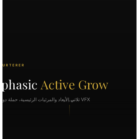
NÉ FURTERER
riphasic
Active Grow
VFX ثلاثي الأبعاد والمرئيات الرئيسية، حملة دولية 2025
تمرير