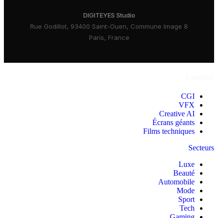
DIGITEYES Studio
8 Rue Godillot, 93400 Saint-Ouen, Commune Image
Paris, France
Expertise
CGI
VFX
Creative AI
Écrans géants
Films techniques
Secteurs
Luxe
Beauté
Automobile
Mode
Sport
Tech
Gaming