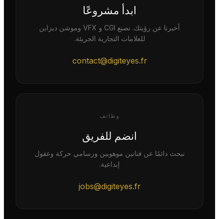
ابدأ مشروعًا
أخبرنا عن رؤيتك. نصنع CGI و VFX وموشن ديزاين
للعلامات التجارية الجريئة.
contact@digiteyes.fr
وظائف
انضم للفريق
نبحث دائمًا عن فنانين موهوبين ورسامي حركة وعقول
إبداعية.
jobs@digiteyes.fr