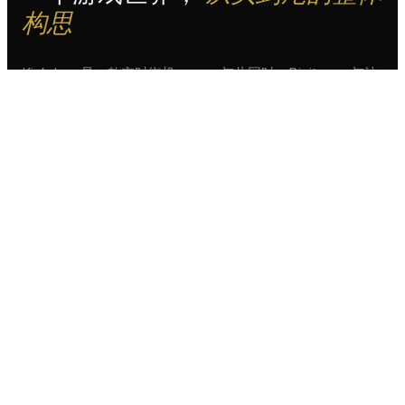
构思
Kickdom 是一款实时街机
与此同时，Digiteyes 与法
PvP 足球手游，由 MFF-
国独立工作室
LABS 发行，玩家遍布全
Anklebreaker Studio（由
球。在这个项目中，
François Cugy 领导）共同
Digiteyes 设计并制作了整
创作了游戏玩法与手游本
个视觉与声音世界：艺术指
体，由后者负责 Unity 实现
导、概念美术、品牌识别系
与实时多人对战。最终成果
统、球员与道具的 3D 建模
是一款已经上线 iOS 与
与动画、游戏内 FX、音效
Android 的完整产品：为纯
设计与音乐。我们同时也为
街机玩法而生，两分钟决
这款手游打造了完整的 UI
斗、能在瞬间扭转比赛走向
与 UX，从首屏配对到长期
的道具，没有付费致胜。
参与循环。