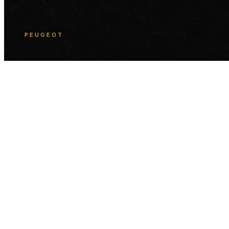
PEUGEOT
508
PSE
CGI 3D & Compositing, Visualização Automóvel