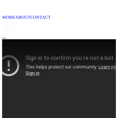
WORK
ABOUT
CONTACT
🇫🇷
🇫🇷