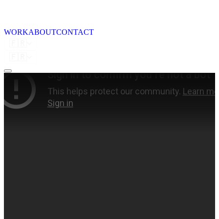
WORK
ABOUT
CONTACT
🇫🇷
🇫🇷