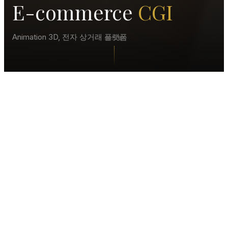
E-commerce
CGI
Animation 3D, 전자 상거래 플랫폼
스크롤
프로젝트 개요
e-commerce를 통해
대화형 3D
My Origines의 경우
이 3D 환경에는 제품 상호
Digiteyes는 고객이 모든
작용 기능, 실제 재료 시뮬
각도에서 제품을 시각화할
레이션 및 360도 보기가 포
수 있도록 하는 대화형 3D
함되어 온라인 쇼핑을 위한
전자 상거래 경험을 개발했
몰입형 경험을 만듭니다.
습니다.