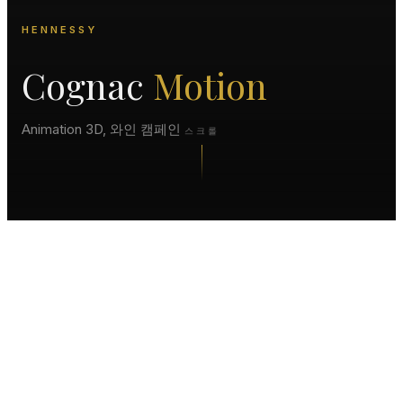
HENNESSY
Cognac
Motion
Animation 3D, 와인 캠페인
스크롤
프로젝트 개요
통해
3D로 Hennessy 표현
Hennessy의 경우
완벽한 액체 물리, 유리 굴
Digiteyes는 이 상징적 브
절, 조명은 럭셔리 스피릿
랜디의 유산과 장인 정신을
캠페인의 럭셔리 감을 만듭