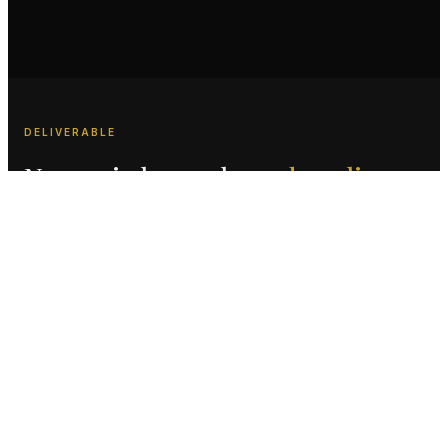
DELIVERABLE
Numeri che parlano
da soli
4K
5+
Film full-CGI
Formati consegnati
in ultra alta definizione
per campagne multi-
piattaforma
100%
Produzione full CGI