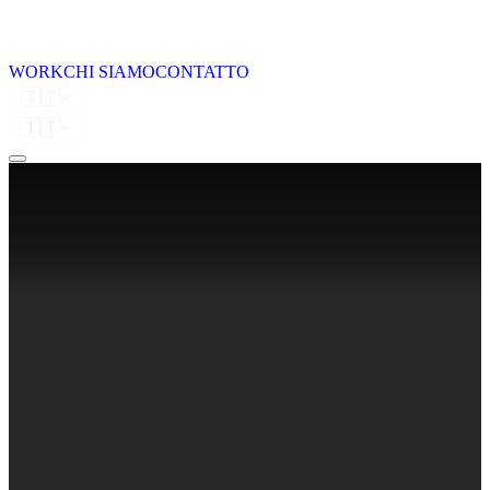
WORK
CHI SIAMO
CONTATTO
🇮🇹
🇮🇹