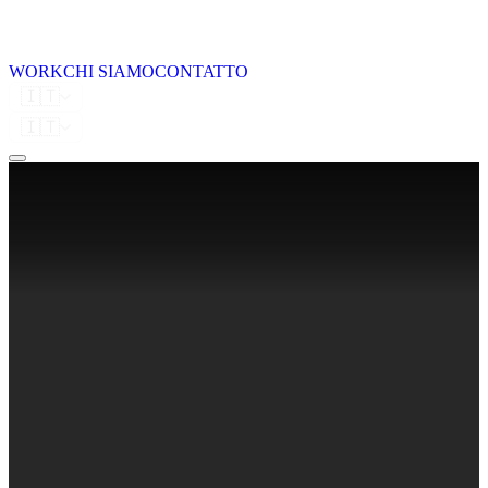
WORK
CHI SIAMO
CONTATTO
🇮🇹
🇮🇹