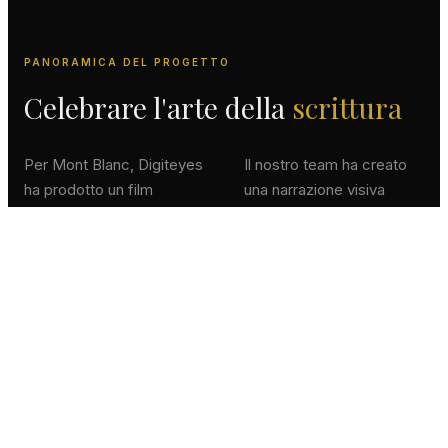
PANORAMICA DEL PROGETTO
Celebrare l'arte della
scrittura
Per Mont Blanc, Digiteyes
Il nostro team ha creato
ha prodotto un film
una narrazione visiva
interamente in CGI 3D
cinematografica dove le
che celebra la collezione
iconiche penne Mont
Heritage di strumenti di
Blanc vengono rivelate
scrittura di lusso. Il film
attraverso un sofisticato
cattura l'essenza
lavoro di camera,
dell'artigianato, della
illuminazione di precisione
tradizione e dell'eleganza
e un ricco rendering dei
senza tempo che
materiali. Ogni dettaglio
definisce il marchio Mont
superficiale, dalla
Blanc.
preziosa resina del corpo