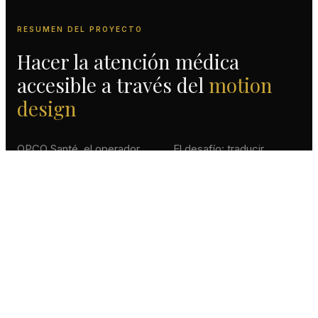
RESUMEN DEL PROYECTO
Hacer la atención médica
accesible a través del
motion
design
OPCO Santé, el operador
El desafío: traducir
nacional francés para la
mensajes institucionales
formación profesional en
complejos en una
salud, confió a Digiteyes
narración visualmente
la creación de una
atractiva, clara y
película de motion design
accesible que resuene
institucional.
con una audiencia diversa
de profesionales de la
salud en toda Francia.