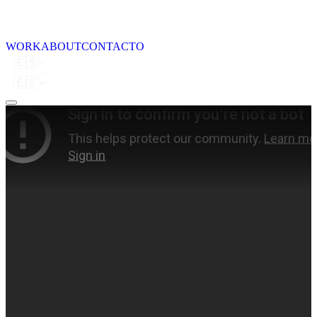
WORK
ABOUT
CONTACTO
🇪🇸
🇪🇸