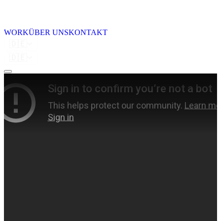
WORK
ÜBER UNS
KONTAKT
🇩🇪
🇩🇪