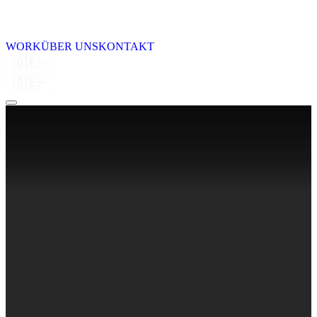
WORK
ÜBER UNS
KONTAKT
🇩🇪
🇩🇪